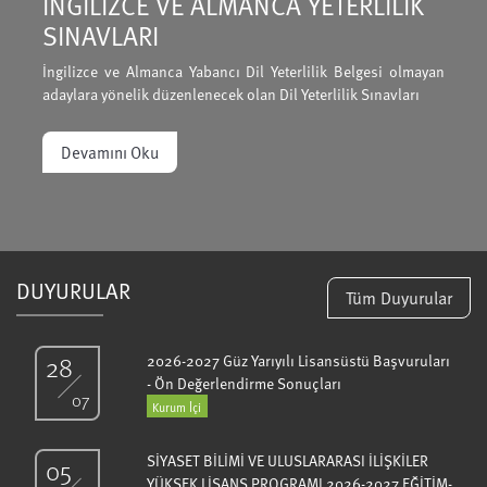
İNGİLİZCE VE ALMANCA YETERLİLİK
SINAVLARI
İngilizce ve Almanca Yabancı Dil Yeterlilik Belgesi olmayan
adaylara yönelik düzenlenecek olan Dil Yeterlilik Sınavları
Devamını Oku
DUYURULAR
Tüm Duyurular
28
2026-2027 Güz Yarıyılı Lisansüstü Başvuruları
- Ön Değerlendirme Sonuçları
07
Kurum İçi
SİYASET BİLİMİ VE ULUSLARARASI İLİŞKİLER
05
YÜKSEK LİSANS PROGRAMI 2026-2027 EĞİTİM-