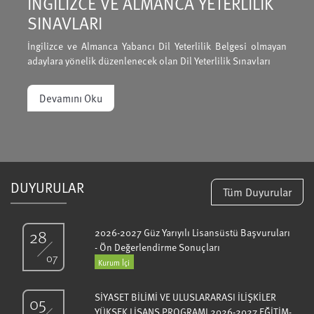
İNGİLİZCE VE ALMANCA YETERLİLİK
SINAVLARI
İngilizce ve Almanca Yabancı Dil Yeterlilik Belgesi olmayan
adaylara yönelik düzenlenecek olan Dil Yeterlilik Sınavları
Devamını Oku
DUYURULAR
Tüm Duyurular
28
2026-2027 Güz Yarıyılı Lisansüstü Başvuruları
- Ön Değerlendirme Sonuçları
07
Kurum İçi
SİYASET BİLİMİ VE ULUSLARARASI İLİŞKİLER
05
YÜKSEK LİSANS PROGRAMI 2026-2027 EĞİTİM-