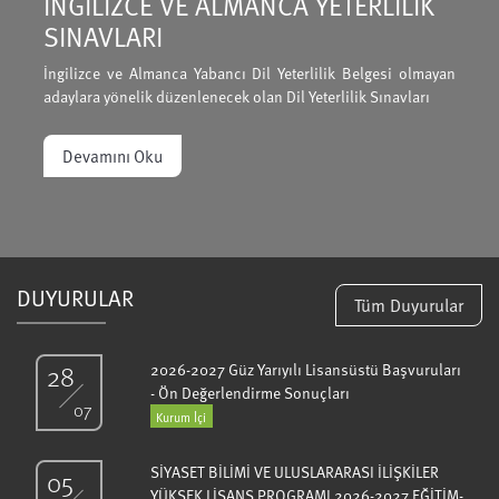
İNGİLİZCE VE ALMANCA YETERLİLİK
SINAVLARI
İngilizce ve Almanca Yabancı Dil Yeterlilik Belgesi olmayan
adaylara yönelik düzenlenecek olan Dil Yeterlilik Sınavları
Devamını Oku
DUYURULAR
Tüm Duyurular
28
2026-2027 Güz Yarıyılı Lisansüstü Başvuruları
- Ön Değerlendirme Sonuçları
07
Kurum İçi
SİYASET BİLİMİ VE ULUSLARARASI İLİŞKİLER
05
YÜKSEK LİSANS PROGRAMI 2026-2027 EĞİTİM-