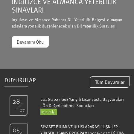
İNGİLİZCE VE ALMANCA YETERLİLİK
SINAVLARI
İngilizce ve Almanca Yabancı Dil Yeterlilik Belgesi olmayan
adaylara yönelik düzenlenecek olan Dil Yeterlilik Sınavları
Devamını Oku
DUYURULAR
Tüm Duyurular
28
2026-2027 Güz Yarıyılı Lisansüstü Başvuruları
- Ön Değerlendirme Sonuçları
07
Kurum İçi
SİYASET BİLİMİ VE ULUSLARARASI İLİŞKİLER
05
YÜKSEK LİSANS PROGRAMI 2026-2027 EĞİTİM-