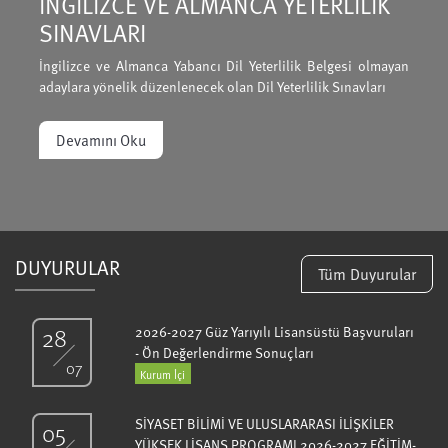
İNGİLİZCE VE ALMANCA YETERLİLİK
SINAVLARI
İngilizce ve Almanca Yabancı Dil Yeterlilik Belgesi olmayan
adaylara yönelik düzenlenecek olan Dil Yeterlilik Sınavları
Devamını Oku
DUYURULAR
Tüm Duyurular
28
2026-2027 Güz Yarıyılı Lisansüstü Başvuruları
- Ön Değerlendirme Sonuçları
07
Kurum İçi
SİYASET BİLİMİ VE ULUSLARARASI İLİŞKİLER
05
YÜKSEK LİSANS PROGRAMI 2026-2027 EĞİTİM-