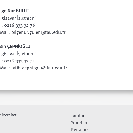
ilge Nur BULUT
ilgisayar İşletmeni
el: 0216 333 32 76
-Mail: bilgenur.gulen@tau.edu.tr
atih ÇEPNİOĞLU
ilgisayar İşletmeni
el: 0216 333 32 75
-Mail: fatih.cepnioglu@tau.edu.tr
niversität
Tanıtım
Yönetim
Personel