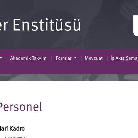
er Enstitüsü
Akademik Takvim
Formlar
Mevzuat
İş Akış Şemal
Personel
dari Kadro