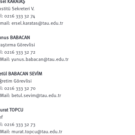
rsel KARATAŞ
stitü Sekreteri V.
el: 0216 333 32 74
-mail: ersel.karatas@tau.edu.tr
unus BABACAN
raştırma Görevlisi
el: 0216 333 32 72
-Mail: yunus.babacan@tau.edu.tr
etül BABACAN SEVİM
ğretim Görevlisi
el: 0216 333 32 70
-Mail: betul.sevim@tau.edu.tr
urat TOPCU
ef
el: 0216 333 32 73
-Mail: murat.topcu@tau.edu.tr