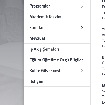
E
Programlar
chevron_right
En
T
Akademik Takvim
E
Formlar
chevron_right
Y
A
Mevzuat
T
E
İş Akış Şemaları
B
Eğitim-Öğretime Özgü Bilgiler
Ö
T
Kalite Güvencesi
chevron_right
E
İletişim
M
Ş
T
E