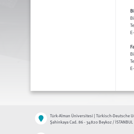
B
B
T
E
F
B
T
E
Türk-Alman Üniversitesi | Türkisch-Deutsche U
Şahinkaya Cad. 86 - 34820 Beykoz / İSTANBUL